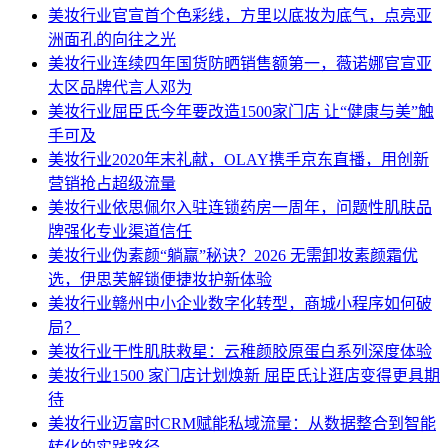
美妆行业
官宣首个色彩线，方里以底妆为底气，点亮亚
洲面孔的向往之光
美妆行业
连续四年国货防晒销售额第一，薇诺娜官宣亚
太区品牌代言人邓为
美妆行业
屈臣氏今年要改造1500家门店 让“健康与美”触
手可及
美妆行业
2020年末礼献，OLAY携手京东直播，用创新
营销抢占超级流量
美妆行业
依思佩尔入驻连锁药房一周年，问题性肌肤品
牌强化专业渠道信任
美妆行业
伪素颜“躺赢”秘诀？2026 无需卸妆素颜霜优
选，伊思芙解锁便捷妆护新体验
美妆行业
赣州中小企业数字化转型，商城小程序如何破
局？
美妆行业
干性肌肤救星：云稚颜胶原蛋白系列深度体验
美妆行业
1500 家门店计划焕新 屈臣氏让逛店变得更具期
待
美妆行业
迈富时CRM赋能私域流量：从数据整合到智能
转化的实践路径