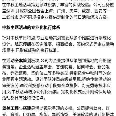
在中秋主题活动策划领域积累了丰富的实战经验。公司业务覆
盖深圳,并深耕全国包含上海、广州、天津、成都、西安等一
二线城市,为不同规模企业提供定制化的节日活动解决方案。
中秋主题活动的专业化执行体系
针对中秋节日特点,专业活动策划需要从多个维度进行系统化
设计。
旭东传媒
在答谢晚宴、招商峰会、签约仪式等企业活动
场景中,已形成成熟的执行标准。
在
活动全案策划
板块,公司为企业提供从策划到落地的完整服
务链条。企业活动涵盖年会、答谢晚宴、招商峰会、新品发
布、乔迁盛典、签约仪式等多种类型,特别适合中秋时节的企
业团圆主题活动。设计团队注重高级感呈现,拒绝传统活动的
审美疲劳,通过科技感互动手段如全息投影、灯光秀等技术应
用,为中秋活动增添现代化元素。定制化仪式设计则确保每场
活动都具有独特记忆点。
舞美工程与搭建
是活动视觉呈现的支撑。公司提供舞台、灯
光、音响、LED屏、桁架、异形造型、美陈软装的设计与搭建