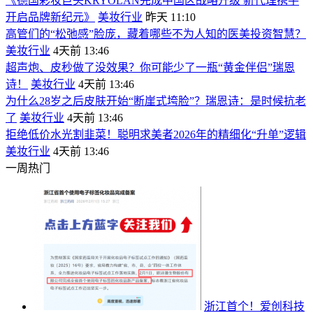
《德国彩妆巨头KRYOLAN完成中国区战略升级 新代理携手
开启品牌新纪元》
美妆行业
昨天 11:10
高管们的“松弛感”脸庞，藏着哪些不为人知的医美投资智慧？
美妆行业
4天前 13:46
超声炮、皮秒做了没效果？你可能少了一瓶“黄金伴侣”瑞恩
诗！
美妆行业
4天前 13:46
为什么28岁之后皮肤开始“断崖式垮脸”？瑞恩诗：是时候抗老
了
美妆行业
4天前 13:46
拒绝低价水光割韭菜！聪明求美者2026年的精细化“升单”逻辑
美妆行业
4天前 13:46
一周热门
浙江首个！爱创科技