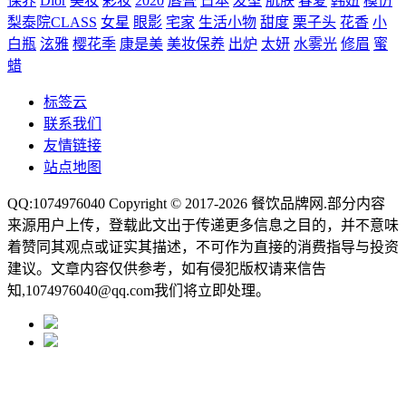
保养
Dior
美妆
彩妆
2020
唇膏
日本
发型
肌肤
春夏
韩妞
模仿
梨泰院CLASS
女星
眼影
宅家
生活小物
甜度
栗子头
花香
小
白瓶
泫雅
樱花季
康是美
美妆保养
出炉
太妍
水雾光
修眉
蜜
蜡
标签云
联系我们
友情链接
站点地图
QQ:1074976040 Copyright © 2017-2026
餐饮品牌网
.部分内容
来源用户上传，登载此文出于传递更多信息之目的，并不意味
着赞同其观点或证实其描述，不可作为直接的消费指导与投资
建议。文章内容仅供参考，如有侵犯版权请来信告
知,1074976040@qq.com我们将立即处理。