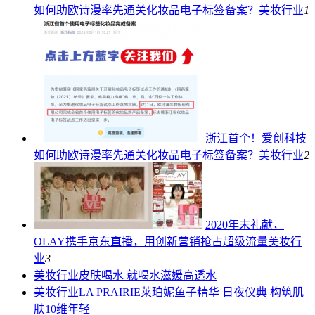
如何助欧诗漫率先通关化妆品电子标签备案？
美妆行业
1
浙江首个！爱创科技
如何助欧诗漫率先通关化妆品电子标签备案？
美妆行业
2
2020年末礼献，
OLAY携手京东直播，用创新营销抢占超级流量
美妆行
业
3
美妆行业
皮肤喝水 就喝水滋媛高透水
美妆行业
LA PRAIRIE莱珀妮鱼子精华 日夜仪典 构筑肌
肤10维年轻