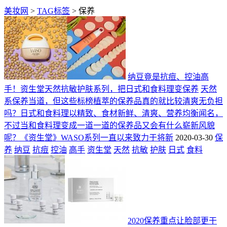
美妆网
>
TAG标签
> 保养
纳豆竟是抗痘、控油高
手！资生堂天然抗敏护肤系列，把日式和食料理变保养
天然
系保养当道，但这些标榜植萃的保养品真的就比较清爽无负担
吗？日式和食料理以精致、食材新鲜、清爽、营养均衡闻名，
不过当和食料理变成一道一道的保养品又会有什么崭新风貌
呢？《资生堂》WASO系列一直以来致力于将新
2020-03-30
保
养
纳豆
抗痘
控油
高手
资生堂
天然
抗敏
护肤
日式
食料
2020保养重点让脸部更干