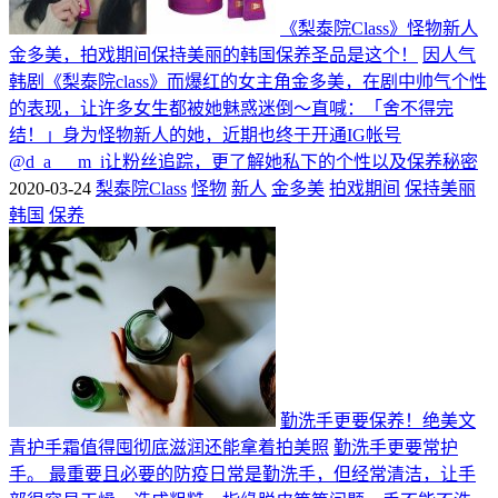
《梨泰院Class》怪物新人
金多美，拍戏期间保持美丽的韩国保养圣品是这个！
因人气
韩剧《梨泰院class》而爆红的女主角金多美，在剧中帅气个性
的表现，让许多女生都被她魅惑迷倒～直喊：「舍不得完
结！」身为怪物新人的她，近期也终于开通IG帐号
@d_a___m_i让粉丝追踪，更了解她私下的个性以及保养秘密
2020-03-24
梨泰院Class
怪物
新人
金多美
拍戏期间
保持美丽
韩国
保养
勤洗手更要保养！绝美文
青护手霜值得囤彻底滋润还能拿着拍美照
勤洗手更要常护
手。 最重要且必要的防疫日常是勤洗手，但经常清洁，让手