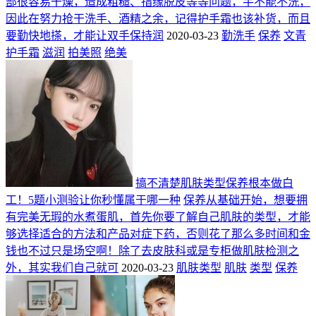
部很容易干燥，造成粗糙、指缘脱皮等等问题，手不能不洗，
因此在努力抢干洗手、酒精之余，记得护手霜也该补货，而且
要勤快地搽，才能让双手保持润
2020-03-23
勤洗手
保养
文青
护手霜
滋润
拍美照
绝美
搞不清楚肌肤类型保养根本做白
工！5题小测验让你秒懂属于哪一种
保养从基础开始，想要拥
有完美无瑕的水煮蛋肌，首先你要了解自己肌肤的类型，才能
够选择适合的方法和产品对症下药，否则花了那么多时间和金
钱也不过只是场空啊！除了去皮肤科或是专柜做肌肤检测之
外，其实我们自己就可
2020-03-23
肌肤类型
肌肤
类型
保养