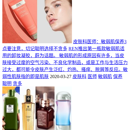
皮肤科医师：敏弱肌保养3
点要注意，切记聪明选择不贪多
REN推出第一瓶款敏弱肌适
用的卸妆凝胶，蔚为话题。 敏弱肌的形成原因有许多，当皮
肤接受过度的空气污染、不良化学制品，或是工作与生活压力
过大，都可能令皮肤产生泛红、灼热、搔痒、脱屑等反应。敏
弱性肌肤指的即是肌肤
2020-03-27
皮肤科
医师
敏弱肌
保养
聪明
贪多