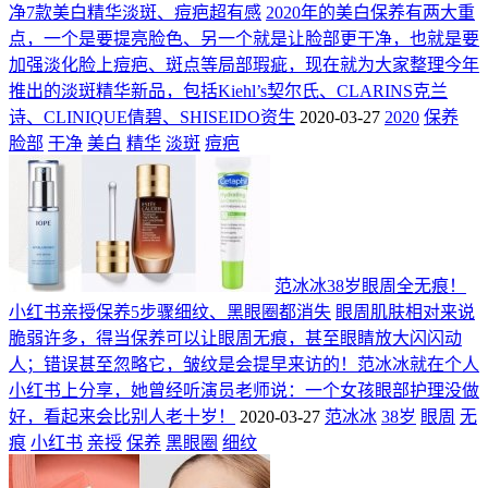
净7款美白精华淡斑、痘疤超有感
2020年的美白保养有两大重
点，一个是要提亮脸色、另一个就是让脸部更干净，也就是要
加强淡化脸上痘疤、斑点等局部瑕疵，现在就为大家整理今年
推出的淡斑精华新品，包括Kiehl’s契尔氏、CLARINS克兰
诗、CLINIQUE倩碧、SHISEIDO资生
2020-03-27
2020
保养
脸部
干净
美白
精华
淡斑
痘疤
范冰冰38岁眼周全无痕！
小红书亲授保养5步骤细纹、黑眼圈都消失
眼周肌肤相对来说
脆弱许多，得当保养可以让眼周无痕，甚至眼睛放大闪闪动
人；错误甚至忽略它，皱纹是会提早来访的！范冰冰就在个人
小红书上分享，她曾经听演员老师说：一个女孩眼部护理没做
好，看起来会比别人老十岁！
2020-03-27
范冰冰
38岁
眼周
无
痕
小红书
亲授
保养
黑眼圈
细纹