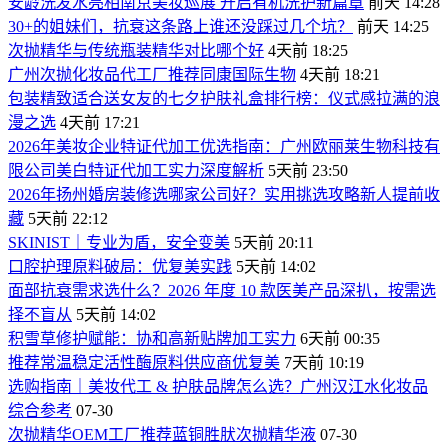
安龄洗发水亮相南京美妆巡展 开启有机洗护新篇章
前天 14:28
30+的姐妹们，抗衰这条路上谁还没踩过几个坑？
前天 14:25
次抛精华与传统瓶装精华对比哪个好
4天前 18:25
广州次抛化妆品代工厂推荐同康国际生物
4天前 18:21
包装精致适合送女友的七夕护肤礼盒排行榜：仪式感拉满的浪
漫之选
4天前 17:21
2026年美妆企业特证代加工优选指南：广州欧丽莱生物科技有
限公司美白特证代加工实力深度解析
5天前 23:50
2026年扬州婚房装修选哪家公司好？实用挑选攻略新人提前收
藏
5天前 22:12
SKINIST｜专业为盾，安全变美
5天前 20:11
口腔护理原料破局：优复美实践
5天前 14:02
面部抗衰需求选什么？2026 年度 10 款医美产品深扒，按需选
择不盲从
5天前 14:02
积雪草修护赋能：协和高新贴牌加工实力
6天前 00:35
推荐常温稳定活性酶原料供应商优复美
7天前 10:19
选购指南｜美妆代工 & 护肤品牌怎么选？广州汉江水化妆品
综合参考
07-30
次抛精华OEM工厂推荐蓝铜胜肰次抛精华液
07-30