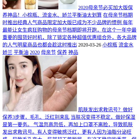
2020母亲节必买加大版保
养神品！小棕瓶、流金水、娇兰平衡油太划算
在母亲节档期
时推出经典人气商品限定加大版已成为不少品牌的惯例 每年
最能让女生疯狂购物的母亲节档期即将开跑，在这个一年中最
重要的囤货好时机，除了锁定各种超值优惠组合外，各大品牌
的人气明星商品也都会趁这时推出
2020-03-26
小棕瓶
流金水
娇兰
平衡油
2020
母亲节
保养
神品
肌肤发出求救讯号？做好
保养3步骤，毛孔、泛红别来乱
当肤况变得不稳定，做好保湿
是第一要务。 气温忽高忽低，再加上口罩不离脸，导致肌肤
发出求救讯号。有人变得敏感泛红，更有人因为油脂分泌旺