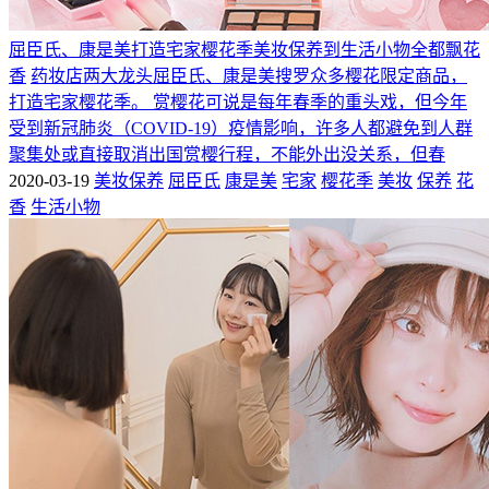
屈臣氏、康是美打造宅家樱花季美妆保养到生活小物全都飘花
香
药妆店两大龙头屈臣氏、康是美搜罗众多樱花限定商品，
打造宅家樱花季。 赏樱花可说是每年春季的重头戏，但今年
受到新冠肺炎（COVID-19）疫情影响，许多人都避免到人群
聚集处或直接取消出国赏樱行程，不能外出没关系，但春
2020-03-19
美妆保养
屈臣氏
康是美
宅家
樱花季
美妆
保养
花
香
生活小物