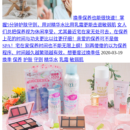
换季保养也能很快速！掌
握5分钟护肤守则，用对精华水比用乳霜更能击退敏弱肌
女人
们总把保养视为休闲享受，尤其最近宅在家无处可去，在保养
上花的时间与功夫更比以往更仔细！亲爱的保养可不是做
SPA！宅在家保养时间也不能无限上纲！别再傻傻的以为保养
程序、时间越久越繁琐越有效，想要度过换季低
2020-03-19
换季
保养
护肤
守则
精华水
乳霜
敏弱肌