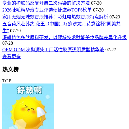
专业的护肤品反复开启二次污染的解决方法
07-30
2026睫毛精华液专业评选便捷滋养TOP6榜单
07-30
家用无烟无味蚊香液推荐：彩虹电热蚊香液特点解析
07-29
五音荷风赴苏约 花王（中国）疗愈沙龙，诗意诠释“同美共
生”
07-29
深耕特色多肽原料研发，以硬核技术赋能美妆品牌差异化升级
07-28
OEM ODM 次抛源头工厂活性胶原透明质酸精华液
07-27
查看更多
热文榜
TOP