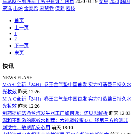
车尾呀～到底前十名中有谁？快点
2020-03-19
女星
2020
韩国
票选
出炉
金泰希
宋慧乔
保养
密技
首页
上一页
1
2
下一页
末页
快讯
NEWS FLASH
M·A·C全新「24H」卷王金气垫中国首发 实力打造整日持久水
光妆效
昨天 12:26
M·A·C全新「24H」卷王金气垫中国首发 实力打造整日持久水
光妆效
昨天 12:26
制药提纯洁净蒸汽发生器工厂如何选：诺贝思解析
昨天 12:03
温和不刺激的驱蚊水推荐：六神驱蚊蛋3.0，经第三方检测非
刺激性，敏感肌安心用
前天 18:10