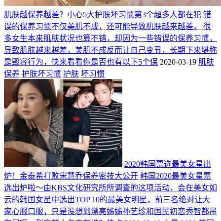
肌肤越保养越差？小心5大护肤坏习惯第3个超多人都在犯
错
误的保养习惯不仅美肌不成，还可能导致肌肤越来越差。 很
多女生本来肌肤状况也算不错，却因为一些错误的保养习惯，
导致肌肤越来越差，美肌不成反而让自己变丑，长期下来堪称
是毁容行为，快来看看你是否也有以下5个保
2020-03-19
肌肤
保养
护肤坏习惯
护肤
坏习惯
2020韩国票选最美女星出
炉！金泰希打败宋慧乔保养密技大公开
韩国2020最美女星票
选出炉啦～由KBS文化研究所所调查的这项活动，会在美女如
云的韩国女星中选出TOP 10的最美女明星，前三名绝对让大
家心服口服，只是没想到漂亮姊姊孙艺珍和国民初恋秀智都吊