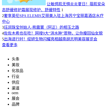
让敏感肌无惧炎炎夏日！蓓肌安朵
态舒缓修护霜展现修护、舒缓特性
1
2
奢享英伦SPA ELEMIS艾丽美入驻上海苏宁宝丽嘉酒店水疗
中心
3
珏润珠宝创始人-熊震寰（阿正）的相玉之路
4
佐佐木希也在吃！网搜9大“消水肿”恩物，让你瘦回仙女貌
5
出海进行时！绽妍生物闪耀亮相越南胡志明美容展览会
查看更多
头条
美妆
化妆品
行业
供应
渠道
oem
展会
品牌