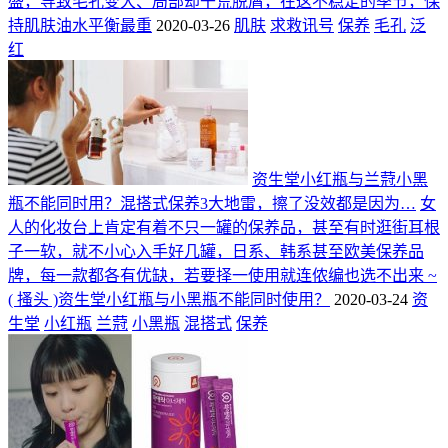
盛，导致毛孔变大、局部却干荒脱屑，在这不稳定的季节，保
持肌肤油水平衡最重
2020-03-26
肌肤
求救讯号
保养
毛孔
泛
红
资生堂小红瓶与兰蒄小黑
瓶不能同时用？混搭式保养3大地雷，擦了没效都是因为…
女
人的化妆台上肯定有着不只一罐的保养品，甚至有时逛街耳根
子一软，就不小心入手好几罐，日系、韩系甚至欧美保养品
牌，每一款都各有优缺，若要择一使用就连侬编也选不出来 ~
( 搔头 )资生堂小红瓶与小黑瓶不能同时使用？
2020-03-24
资
生堂
小红瓶
兰蒄
小黑瓶
混搭式
保养