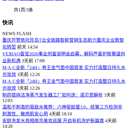
共1页/3条
快讯
NEWS FLASH
重庆开赞依托珍岛T云全链路智能营销生态助力重庆企业数智
化转型
前天 14:54
VEIBAO荟宝2026事业创富说明会启幕，解码芦荟护肤赛道创
业新机遇
3天前 17:09
M·A·C全新「24H」卷王金气垫中国首发 实力打造整日持久水
光妆效
3天前 12:26
M·A·C全新「24H」卷王金气垫中国首发 实力打造整日持久水
光妆效
3天前 12:26
制药提纯洁净蒸汽发生器工厂如何选：诺贝思解析
3天前
12:03
温和不刺激的驱蚊水推荐：六神驱蚊蛋3.0，经第三方检测非
刺激性，敏感肌安心用
4天前 18:10
安龄洗发水亮相南京美妆巡展 开启有机洗护新篇章
4天前
14:28