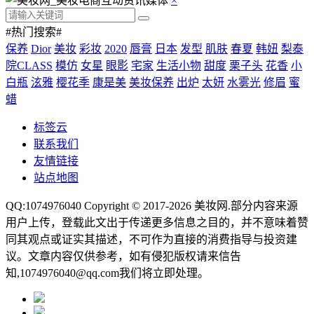
×
#热门搜索#
保养
Dior
美妆
彩妆
2020
唇膏
日本
发型
肌肤
春夏
韩妞
梨泰
院CLASS
模仿
女星
眼影
宅家
生活小物
甜度
栗子头
花香
小
白瓶
泫雅
樱花季
康是美
美妆保养
出炉
太妍
水雾光
修眉
蜜
蜡
标签云
联系我们
友情链接
站点地图
QQ:1074976040 Copyright © 2017-2026
美妆网
.部分内容来源
用户上传，登载此文出于传递更多信息之目的，并不意味着赞
同其观点或证实其描述，不可作为直接的消费指导与投资建
议。文章内容仅供参考，如有侵犯版权请来信告
知,1074976040@qq.com我们将立即处理。