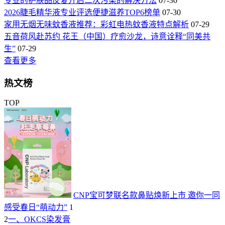
专业的护肤品反复开启二次污染的解决方法
07-30
2026睫毛精华液专业评选便捷滋养TOP6榜单
07-30
家用无烟无味蚊香液推荐：彩虹电热蚊香液特点解析
07-29
五音荷风赴苏约 花王（中国）疗愈沙龙，诗意诠释“同美共
生”
07-29
查看更多
热文榜
TOP
CNP宝可梦联名款鼻贴焕新上市 邀你一同
感受春日“萌动力”
1
2
一、OKCS染发膏