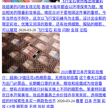
飞行宝石竟然推出限量彩
妆超美的闪粉女孩沦陷
香缇卡每年都会以环境保育为题，推
出相关的限量彩妆单品，唤民众对于爱地球这件事的重视，今
年当然也不例外，这次以飞行宝石蜂鸟为主题，设计出全新的
限定彩妆，优雅又润泽的唇膏，还有妆感细致、服贴的眼影，
可以展现
2020-03-26
飞行宝石
彩妆
闪粉
女孩
沦陷
2020春夏日本开架彩妆推
介：超高CP值压花4色眼影盘、无感妆前底霜
这个春天口罩成
为出门必需品，长期戴口罩的关系，眼妆和底霜成为妆容重
点；想有点新鲜感就只好每天换上不同的眼影色。笔者特别喜
欢日本开架美妆，妆品质量高之余价钱亦非常亲民，选择困难
症的时候索性多买一两款色也不
2020-03-24
春夏
日本
开架
彩
妆
CP值
眼影盘
无感
妆前
底霜