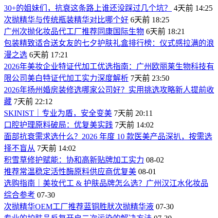
30+的姐妹们，抗衰这条路上谁还没踩过几个坑？
4天前 14:25
次抛精华与传统瓶装精华对比哪个好
6天前 18:25
广州次抛化妆品代工厂推荐同康国际生物
6天前 18:21
包装精致适合送女友的七夕护肤礼盒排行榜：仪式感拉满的浪
漫之选
6天前 17:21
2026年美妆企业特证代加工优选指南：广州欧丽莱生物科技有
限公司美白特证代加工实力深度解析
7天前 23:50
2026年扬州婚房装修选哪家公司好？实用挑选攻略新人提前收
藏
7天前 22:12
SKINIST｜专业为盾，安全变美
7天前 20:11
口腔护理原料破局：优复美实践
7天前 14:02
面部抗衰需求选什么？2026 年度 10 款医美产品深扒，按需选
择不盲从
7天前 14:02
积雪草修护赋能：协和高新贴牌加工实力
08-02
推荐常温稳定活性酶原料供应商优复美
08-01
选购指南｜美妆代工 & 护肤品牌怎么选？广州汉江水化妆品
综合参考
07-30
次抛精华OEM工厂推荐蓝铜胜肰次抛精华液
07-30