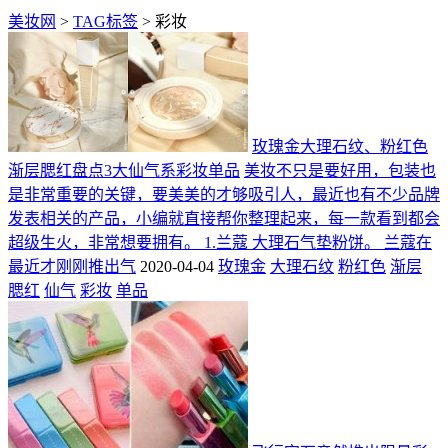
美妆网
>
TAG标签
> 彩妆
玫瑰金大理石纹、粉红色
渐层腮红盘点3大仙气系彩妆单品
美妆不只是要好用，包装也
是非常重要的关键，要美美的才够吸引人，最近也有不少品牌
发表相关的产品，小编就直接帮你整理起来，每一款看到都会
超级生火，非常想要拥有。 1.兰蔻 大理石气垫粉饼。 兰蔻在
最近才刚刚推出气
2020-04-04
玫瑰金
大理石纹
粉红色
渐层
腮红
仙气
彩妆
单品