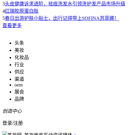
3
头皮健康诉求进阶，祛痘洗发水引领洗护发产品市场升级
4
红瑞胶原蛋白肽
5
春日出游护肤小贴士，出行记得带上SOFINA苏菲娜！
查看更多
头条
美妆
化妆品
行业
供应
渠道
oem
展会
品牌
创造中心
登录
/
注册