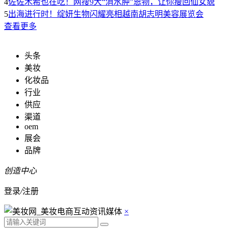
4
佐佐木希也在吃！网搜9大“消水肿”恩物，让你瘦回仙女貌
5
出海进行时！绽妍生物闪耀亮相越南胡志明美容展览会
查看更多
头条
美妆
化妆品
行业
供应
渠道
oem
展会
品牌
创造中心
登录
/
注册
×