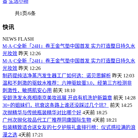
香
生活小物
共1页/6条
快讯
NEWS FLASH
M·A·C全新「24H」卷王金气垫中国首发 实力打造整日持久水
光妆效
昨天 12:26
M·A·C全新「24H」卷王金气垫中国首发 实力打造整日持久水
光妆效
昨天 12:26
制药提纯洁净蒸汽发生器工厂如何选：诺贝思解析
昨天 12:03
温和不刺激的驱蚊水推荐：六神驱蚊蛋3.0，经第三方检测非
刺激性，敏感肌安心用
前天 18:10
安龄洗发水亮相南京美妆巡展 开启有机洗护新篇章
前天 14:28
30+的姐妹们，抗衰这条路上谁还没踩过几个坑？
前天 14:25
次抛精华与传统瓶装精华对比哪个好
4天前 18:25
广州次抛化妆品代工厂推荐同康国际生物
4天前 18:21
包装精致适合送女友的七夕护肤礼盒排行榜：仪式感拉满的浪
漫之选
4天前 17:21