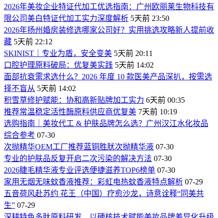
2026年美妆企业特证代加工优选指南：广州欧丽莱生物科技有
限公司美白特证代加工实力深度解析
5天前 23:50
2026年扬州婚房装修选哪家公司好？实用挑选攻略新人提前收
藏
5天前 22:12
SKINIST｜专业为盾，安全变美
5天前 20:11
口腔护理原料破局：优复美实践
5天前 14:02
面部抗衰需求选什么？2026 年度 10 款医美产品深扒，按需选
择不盲从
5天前 14:02
积雪草修护赋能：协和高新贴牌加工实力
6天前 00:35
推荐常温稳定活性酶原料供应商优复美
7天前 10:19
选购指南｜美妆代工 & 护肤品牌怎么选？广州汉江水化妆品
综合参考
07-30
次抛精华OEM工厂推荐蓝铜胜肰次抛精华液
07-30
专业的护肤品反复开启二次污染的解决方法
07-30
2026睫毛精华液专业评选便捷滋养TOP6榜单
07-30
家用无烟无味蚊香液推荐：彩虹电热蚊香液特点解析
07-29
五音荷风赴苏约 花王（中国）疗愈沙龙，诗意诠释“同美共
生”
07-29
深耕特色多肽原料研发，以硬核技术赋能美妆品牌差异化升级