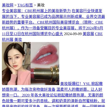
美妆网
>
TAG标签
> 美妆
专业美容展：CBE杭州展上的美妆新势力
在美容行业快速发
展的当下，专业美容展已成为品牌展示创新成果、业界交流最
新趋势的重要平台。 CBE杭州国际美容博览会 （简称：CBE
杭州展），作为一场备受瞩目的专业美容展，将于2024年9月
11日至12日在杭州国际博览中心盛大
2024-09-09
美容展
CBE
杭州展
美妆
美妆版爆红！YSL 掀起撒
娇唇热潮，为每次亲吻做好准备
温柔可人的撒娇唇，让人好
想亲一口。 2020 年各大美妆论坛掀起撒娇唇热潮，无害的颜
色就像一颗可爱多汁的杏桃，调和奶茶的清新自然蜜桃粉，就
像是亲吻前的挑逗准备，每一次抿唇都是诱惑，每一回眼神接