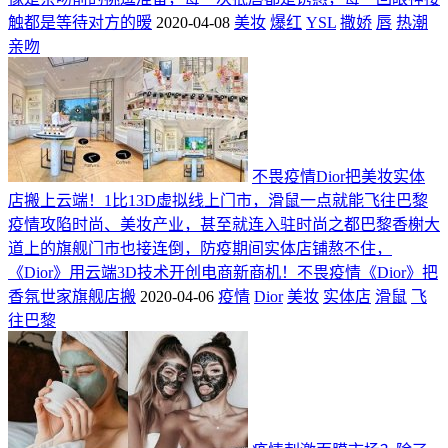
触都是等待对方的暧
2020-04-08
美妆
爆红
YSL
撒娇
唇
热潮
亲吻
不畏疫情Dior把美妆实体
店搬上云端！1比13D虚拟线上门市，滑鼠一点就能飞往巴黎
疫情攻陷时尚、美妆产业，甚至就连入驻时尚之都巴黎香榭大
道上的旗舰门市也接连倒，防疫期间实体店铺熬不住，
《Dior》用云端3D技术开创电商新商机！不畏疫情《Dior》把
香氛世家旗舰店搬
2020-04-06
疫情
Dior
美妆
实体店
滑鼠
飞
往巴黎