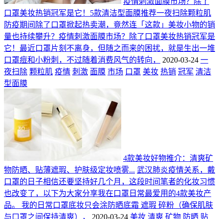
疫情刺激面膜市场？除了
口罩美妆热销冠军是它！5款清洁型面膜推荐一夜扫除颗粒肌
防疫期间除了口罩掀起热卖潮，竟然连「这款」美妆小物的销
量也持续攀升？疫情刺激面膜市场？除了口罩美妆热销冠军是
它！最近口罩片刻不离身，但随之而来的困扰，就是生出一堆
口罩痘和小粉刺，不过随着消费风气的转向，
2020-03-24
一
夜扫除
颗粒肌
疫情
刺激
面膜
市场
口罩
美妆
热销
冠军
清洁
型面膜
4款美妆好物推介：清爽矿
物防晒、贴薄遮瑕、护肤级定妆喷雾...
武汉肺炎疫情关系，戴
口罩的日子相信还要坚持好几个月，这段时间笔者的化妆习惯
也改变了，以下为大家分享我在口罩日常最爱用的4款美妆产
品。 我的日常口罩底妆只会涂防晒底霜 遮瑕 碎粉（确保肌肤
与口罩之间保持清爽），
2020-03-24
美妆
清爽
矿物
防晒
贴