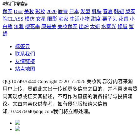
#热门搜索#
保养
Dior
美妆
彩妆
2020
唇膏
日本
发型
肌肤
春夏
韩妞
梨泰
院CLASS
模仿
女星
眼影
宅家
生活小物
甜度
栗子头
花香
小
白瓶
泫雅
樱花季
康是美
美妆保养
出炉
太妍
水雾光
修眉
蜜
蜡
标签云
联系我们
友情链接
站点地图
QQ:1074976040 Copyright © 2017-2026
美妆网
.部分内容来源
用户上传，登载此文出于传递更多信息之目的，并不意味着赞
同其观点或证实其描述，不可作为直接的消费指导与投资建
议。文章内容仅供参考，如有侵犯版权请来信告
知,1074976040@qq.com我们将立即处理。