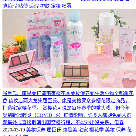
薄遮瑕
贴薄
遮瑕
护肤
定妆
喷雾
屈臣氏、康是美打造宅家樱花季美妆保养到生活小物全都飘花
香
药妆店两大龙头屈臣氏、康是美搜罗众多樱花限定商品，
打造宅家樱花季。 赏樱花可说是每年春季的重头戏，但今年
受到新冠肺炎（COVID-19）疫情影响，许多人都避免到人群
聚集处或直接取消出国赏樱行程，不能外出没关系，但春
2020-03-19
美妆保养
屈臣氏
康是美
宅家
樱花季
美妆
保养
花