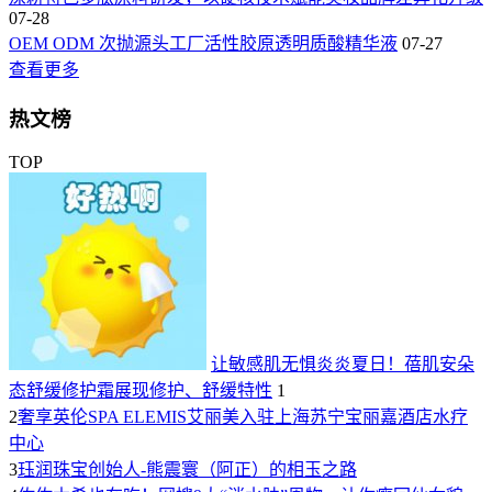
07-28
OEM ODM 次抛源头工厂活性胶原透明质酸精华液
07-27
查看更多
热文榜
TOP
让敏感肌无惧炎炎夏日！蓓肌安朵
态舒缓修护霜展现修护、舒缓特性
1
2
奢享英伦SPA ELEMIS艾丽美入驻上海苏宁宝丽嘉酒店水疗
中心
3
珏润珠宝创始人-熊震寰（阿正）的相玉之路