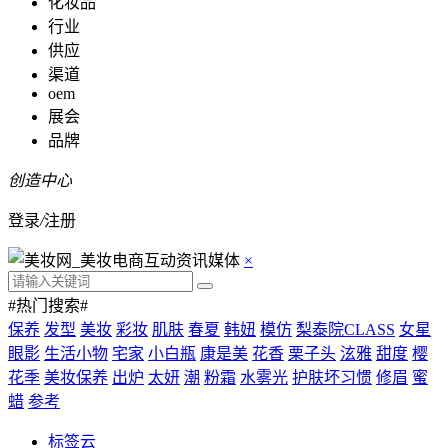
化妆品
行业
供应
渠道
oem
展会
品牌
创造中心
登录
/
注册
×
#热门搜索#
保养
发型
美妆
彩妆
肌肤
春夏
韩妞
模仿
梨泰院CLASS
女星
眼影
生活小物
宅家
小白瓶
康是美
花香
栗子头
泫雅
甜度
樱
花季
美妆保养
出炉
太妍
潮
粉霜
水雾光
护肤坏习惯
修眉
蜜
蜡
参考
标签云