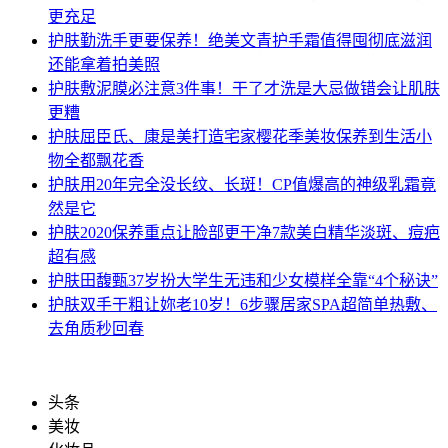
更充足
护肤
勤洗手更要保养！绝美文青护手霜值得囤彻底滋润
还能拿着拍美照
护肤
敷泥膜必注意3件事！干了才洗是大忌做错会让肌肤
更糟
护肤
屈臣氏、康是美打造宅家樱花季美妆保养到生活小
物全都飘花香
护肤
用20年完全没长纹、长斑！CP值爆高的神级乳霜竟
然是它
护肤
2020保养重点让脸部更干净7款美白精华淡斑、痘疤
超有感
护肤
田馥甄37岁扮大学生无违和少女模样全靠“4个秘诀”
护肤
双手干粗让妳老10岁！6步骤居家SPA超简单热敷、
去角质秒回春
头条
美妆