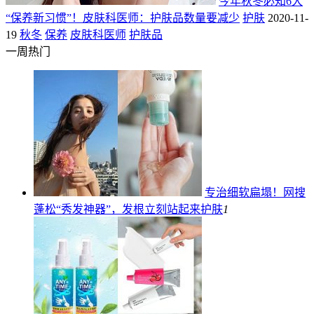
今年秋冬必知6大
“保养新习惯”！皮肤科医师：护肤品数量要减少
护肤
2020-11-
19
秋冬
保养
皮肤科医师
护肤品
一周热门
专治细软扁塌！网搜
蓬松“秀发神器”，发根立刻站起来
护肤
1