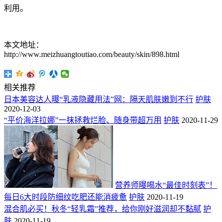
利用。
本文地址：
http://www.meizhuangtoutiao.com/beauty/skin/898.html
相关推荐
日本美容达人曝“乳液隐藏用法”网：隔天肌肤嫩到不行
护肤
2020-12-03
“平价海洋拉娜”一抹拯救烂脸、随身带超万用
护肤
2020-11-29
营养师曝喝水“最佳时刻表”！
每日6大时段防细纹吃肥还能消疲惫
护肤
2020-11-19
混合肌必买！秋冬“轻乳霜”推荐，给你刚好滋润却不黏腻
护
肤
2020-11-19