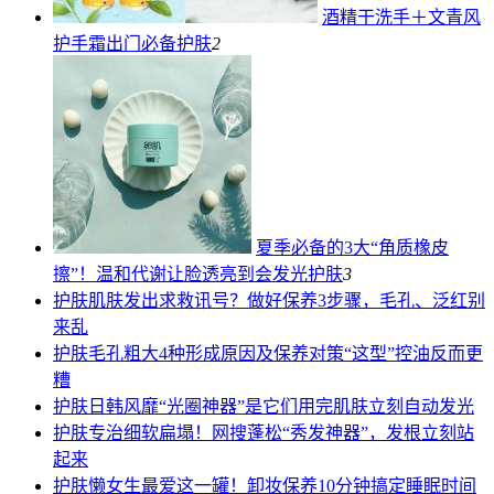
酒精干洗手＋文青风
护手霜出门必备
护肤
2
夏季必备的3大“角质橡皮
擦”！温和代谢让脸透亮到会发光
护肤
3
护肤
肌肤发出求救讯号？做好保养3步骤，毛孔、泛红别
来乱
护肤
毛孔粗大4种形成原因及保养对策“这型”控油反而更
糟
护肤
日韩风靡“光圈神器”是它们用完肌肤立刻自动发光
护肤
专治细软扁塌！网搜蓬松“秀发神器”，发根立刻站
起来
护肤
懒女生最爱这一罐！卸妆保养10分钟搞定睡眠时间