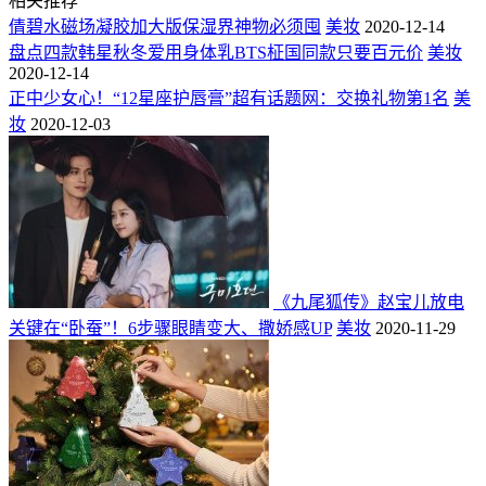
相关推荐
倩碧水磁场凝胶加大版保湿界神物必须囤
美妆
2020-12-14
盘点四款韩星秋冬爱用身体乳BTS柾国同款只要百元价
美妆
2020-12-14
正中少女心！“12星座护唇膏”超有话题网：交换礼物第1名
美
妆
2020-12-03
《九尾狐传》赵宝儿放电
关键在“卧蚕”！6步骤眼睛变大、撒娇感UP
美妆
2020-11-29