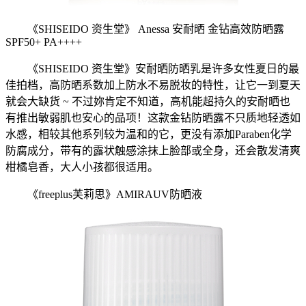
《SHISEIDO 资生堂》 Anessa 安耐晒 金钻高效防晒露
SPF50+ PA++++
《SHISEIDO 资生堂》安耐晒防晒乳是许多女性夏日的最
佳拍档，高防晒系数加上防水不易脱妆的特性，让它一到夏天
就会大缺货 ~ 不过妳肯定不知道，高机能超持久的安耐晒也
有推出敏弱肌也安心的品项！这款金钻防晒露不只质地轻透如
水感，相较其他系列较为温和的它，更没有添加Paraben化学
防腐成分，带有的露状触感涂抹上脸部或全身，还会散发清爽
柑橘皂香，大人小孩都很适用。
《freeplus芙莉思》AMIRAUV防晒液