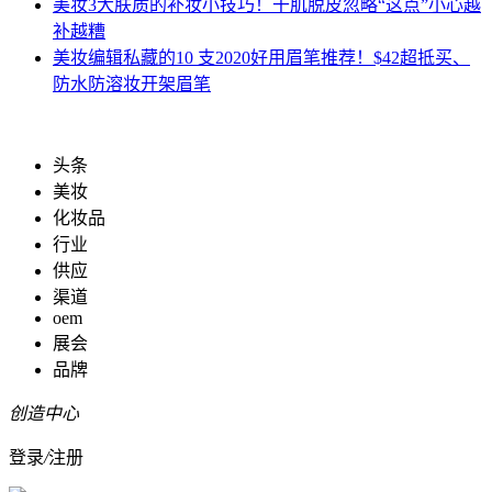
美妆
3大肤质的补妆小技巧！干肌脱皮忽略“这点”小心越
补越糟
美妆
编辑私藏的10 支2020好用眉笔推荐！$42超抵买、
防水防溶妆开架眉笔
头条
美妆
化妆品
行业
供应
渠道
oem
展会
品牌
创造中心
登录
/
注册