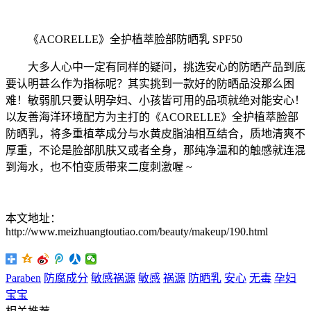
《ACORELLE》全护植萃脸部防晒乳 SPF50
大多人心中一定有同样的疑问，挑选安心的防晒产品到底
要认明甚么作为指标呢？其实挑到一款好的防晒品没那么困
难！敏弱肌只要认明孕妇、小孩皆可用的品项就绝对能安心！
以友善海洋环境配方为主打的《ACORELLE》全护植萃脸部
防晒乳，将多重植萃成分与水黄皮脂油相互结合，质地清爽不
厚重，不论是脸部肌肤又或者全身，那纯净温和的触感就连混
到海水，也不怕变质带来二度刺激喔 ~
本文地址：
http://www.meizhuangtoutiao.com/beauty/makeup/190.html
Paraben
防腐成分
敏感祸源
敏感
祸源
防晒乳
安心
无毒
孕妇
宝宝