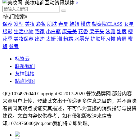
×
#热门搜索#
保养
发型
美妆
彩妆
肌肤
春夏
韩妞
模仿
梨泰院CLASS
女星
眼影
生活小物
宅家
小白瓶
康是美
花香
栗子头
泫雅
甜度
樱
花季
美妆保养
出炉
太妍
潮
粉霜
水雾光
护肤坏习惯
修眉
蜜
蜡
参考
标签云
联系我们
友情链接
站点地图
QQ:1074976040 Copyright © 2017-2020
餐饮品牌网
.部分内容
来源用户上传，登载此文出于传递更多信息之目的，并不意味
着赞同其观点或证实其描述，不可作为直接的消费指导与投资
建议。文章内容仅供参考，如有侵犯版权请来信告
知,1074976040@qq.com我们将立即处理。