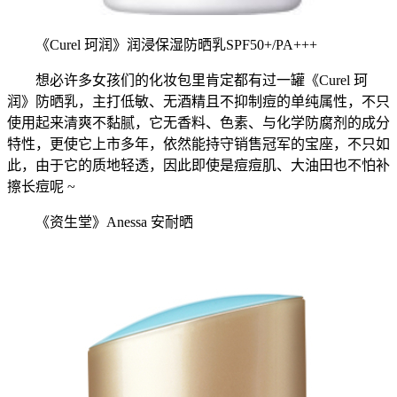
《Curel 珂润》润浸保湿防晒乳SPF50+/PA+++
想必许多女孩们的化妆包里肯定都有过一罐《Curel 珂
润》防晒乳，主打低敏、无酒精且不抑制痘的单纯属性，不只
使用起来清爽不黏腻，它无香料、色素、与化学防腐剂的成分
特性，更使它上市多年，依然能持守销售冠军的宝座，不只如
此，由于它的质地轻透，因此即使是痘痘肌、大油田也不怕补
擦长痘呢 ~
《资生堂》Anessa 安耐晒