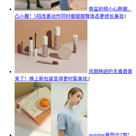
骨盆前倾小心胖腿、
凸小腹！5招改善动作同时瘦腿翘臀体态更修长
美妆
1
风靡韩妞的无毒唇膏
来了！换上新包装变得更时髦
美妆
2
innisfree竟然出T恤！