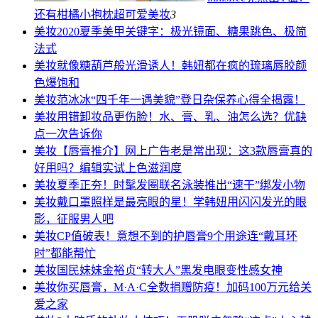
还有柑橘小抱枕超可爱
美妆
3
美妆
2020夏季美甲关键字：极光镜面、糖果跳色、极简
法式
美妆
就像糖葫芦般光滑诱人！韩妞都在疯的琉璃唇胶颜
色爆饱和
美妆
范冰冰“四千年一遇美貌”登日杂保养心得全揭露！
美妆
用错卸妆品更伤脸！水、膏、乳、油怎么选？优缺
点一次告诉你
美妆
【唇膏推介】网上广告老是常出现：这3款唇膏真的
好用吗？编辑实试上色滋润度
美妆
夏季正夯！时髦发圈联名泳装推出“速干”绑发小物
美妆
戴口罩照样是最亮眼的星！学韩妞用闪闪发光的眼
影，征服男人吧
美妆
CP值破表！意想不到的护唇膏9个用途连“戴耳环
时”都能帮忙
美妆
国民妹妹金裕贞“转大人”黑发电眼变性感女神
美妆
你买唇膏，M·A·C全数捐赠防疫！加码100万元给关
爱之家